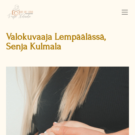
Valokuvaaja Lempäälässä,
Senja Kulmala